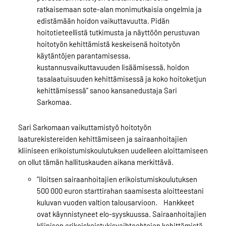
ratkaisemaan sote-alan monimutkaisia ongelmia ja
edistämään hoidon vaikuttavuutta. Pidän
hoitotieteellistä tutkimusta ja näyttöön perustuvan
hoitotyön kehittämistä keskeisenä hoitotyön
käytäntöjen parantamisessa,
kustannusvaikuttavuuden lisäämisessä, hoidon
tasalaatuisuuden kehittämisessä ja koko hoitoketjun
kehittämisessä” sanoo kansanedustaja Sari
Sarkomaa.
Sari Sarkomaan vaikuttamistyö hoitotyön
laaturekistereiden kehittämiseen ja sairaanhoitajien
kliiniseen erikoistumiskoulutuksen uudelleen aloittamiseen
on ollut tämän hallituskauden aikana merkittävä.
”Iloitsen sairaanhoitajien erikoistumiskoulutuksen
500 000 euron starttirahan saamisesta aloitteestani
kuluvan vuoden valtion talousarvioon. Hankkeet
ovat käynnistyneet elo-syyskuussa. Sairaanhoitajien
kliinisen erikoiskoistukisvaihtoehtojen kehittämistä