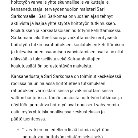
hoitotyön vahvalle yhteiskunnalliselle vaikuttajalle,
kansanedustaja, terveydenhuollon maisteri Sari
Sarkomaalle. Sari Sarkomaa on vuosien ajan tehnyt
aktiivista ja laajaa yhteistyötä hoitotyön tutkimuksen,
koulutuksen ja korkeatasoisen hoitotyön kehittämiseksi.
Sarkomaan aloitteellisuus ja vaikuttamistyö erityisesti
hoitotyön tutkimusrahoituksen, koulutuksen kehittämisen
ja tulevaisuuden osaamisen vahvistamisen osalta on ollut
näkyvää ja tuloksellista sekä Sairaanhoitajien
koulutussäätiön perustehtävän mukaista.
Kansanedustaja Sari Sarkomaa on toiminut keskeisessä
roolissa muun muassa hoitotieteen tutkimuksen
rahoituksen varmistamisessa ja vakiinnuttamisessa
valtion budjetissa. Tämän ansiosta hoitotyön tutkimus ja
näyttöön perustuva hoitotyö ovat nousseet vahvemmin
esiin myös yhteiskunnallisessa keskustelussa ja
päätöksenteossa.
”Tarvitsemme edelleen lisää toimia näyttöön
perustuvan hoitotyön edistämiseksi sekä