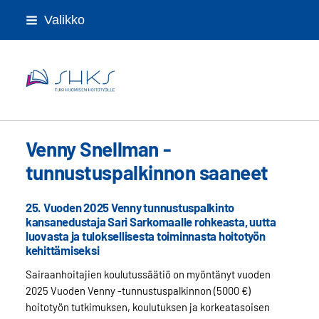
Siirry
Valikko
sivun
sisältöön
Sairaanhoitajien koulutussäätiö
Venny Snellman -
tunnustuspalkinnon saaneet
25. Vuoden 2025 Venny tunnustuspalkinto
kansanedustaja Sari Sarkomaalle rohkeasta, uutta
luovasta ja tuloksellisesta toiminnasta hoitotyön
kehittämiseksi
Sairaanhoitajien koulutussäätiö on myöntänyt vuoden
2025 Vuoden Venny -tunnustuspalkinnon (5000 €)
hoitotyön tutkimuksen, koulutuksen ja korkeatasoisen