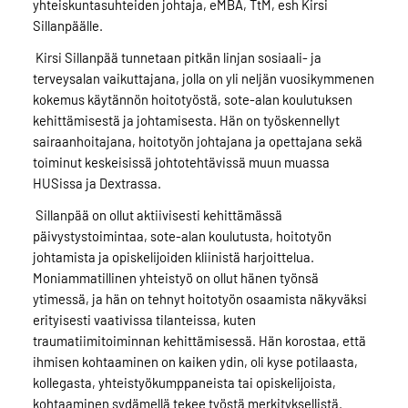
yhteiskuntasuhteiden johtaja, eMBA, TtM, esh Kirsi
Sillanpäälle.
Kirsi Sillanpää tunnetaan pitkän linjan sosiaali- ja
terveysalan vaikuttajana, jolla on yli neljän vuosikymmenen
kokemus käytännön hoitotyöstä, sote-alan koulutuksen
kehittämisestä ja johtamisesta. Hän on työskennellyt
sairaanhoitajana, hoitotyön johtajana ja opettajana sekä
toiminut keskeisissä johtotehtävissä muun muassa
HUSissa ja Dextrassa.
Sillanpää on ollut aktiivisesti kehittämässä
päivystystoimintaa, sote-alan koulutusta, hoitotyön
johtamista ja opiskelijoiden kliinistä harjoittelua.
Moniammatillinen yhteistyö on ollut hänen työnsä
ytimessä, ja hän on tehnyt hoitotyön osaamista näkyväksi
erityisesti vaativissa tilanteissa, kuten
traumatiimitoiminnan kehittämisessä. Hän korostaa, että
ihmisen kohtaaminen on kaiken ydin, oli kyse potilaasta,
kollegasta, yhteistyökumppaneista tai opiskelijoista,
kohtaaminen sydämellä tekee työstä merkityksellistä.