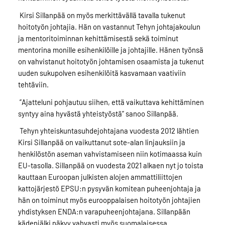
Kirsi Sillanpää on myös merkittävällä tavalla tukenut
hoitotyön johtajia. Hän on vastannut Tehyn johtajakoulun
ja mentoritoiminnan kehittämisestä sekä toiminut
mentorina monille esihenkilöille ja johtajille. Hänen työnsä
on vahvistanut hoitotyön johtamisen osaamista ja tukenut
uuden sukupolven esihenkilöitä kasvamaan vaativiin
tehtäviin.
”Ajatteluni pohjautuu siihen, että vaikuttava kehittäminen
syntyy aina hyvästä yhteistyöstä” sanoo Sillanpää.
Tehyn yhteiskuntasuhdejohtajana vuodesta 2012 lähtien
Kirsi Sillanpää on vaikuttanut sote-alan linjauksiin ja
henkilöstön aseman vahvistamiseen niin kotimaassa kuin
EU-tasolla. Sillanpää on vuodesta 2021 alkaen nyt jo toista
kauttaan Euroopan julkisten alojen ammattiliittojen
kattojärjestö EPSU:n pysyvän komitean puheenjohtaja ja
hän on toiminut myös eurooppalaisen hoitotyön johtajien
yhdistyksen ENDA:n varapuheenjohtajana. Sillanpään
kädenjälki näkyy vahvasti myös suomalaisessa