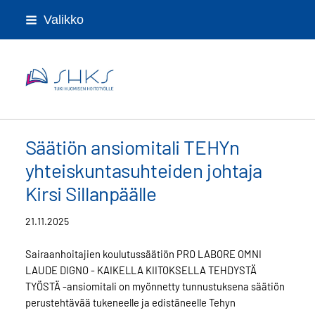
Siirry
Valikko
sivun
sisältöön
Sairaanhoitajien koulutussäätiö
Säätiön ansiomitali TEHYn
yhteiskuntasuhteiden johtaja
Kirsi Sillanpäälle
21.11.2025
Sairaanhoitajien koulutussäätiön PRO LABORE OMNI
LAUDE DIGNO - KAIKELLA KIITOKSELLA TEHDYSTÄ
TYÖSTÄ -ansiomitali on myönnetty tunnustuksena säätiön
perustehtävää tukeneelle ja edistäneelle Tehyn