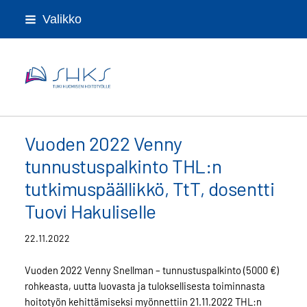
Siirry
Valikko
sivun
sisältöön
Sairaanhoitajien koulutussäätiö
Vuoden 2022 Venny
tunnustuspalkinto THL:n
tutkimuspäällikkö, TtT, dosentti
Tuovi Hakuliselle
22.11.2022
Vuoden 2022 Venny Snellman – tunnustuspalkinto (5000 €)
rohkeasta, uutta luovasta ja tuloksellisesta toiminnasta
hoitotyön kehittämiseksi myönnettiin 21.11.2022 THL:n