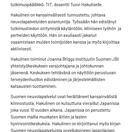
tutkimuspäällikkö, TtT, dosentti Tuovi Hakuliselle.
Hakulinen on kansainvälisesti tunnustettu, johtava
neuvolapalveluiden asiantuntija. Työssään hän edistänyt
tutkimustiedon siirtymistä käytäntöön, kliiniseen työhön ja
perheiden käyttöön. Hän on avuliaasti jakanut
osaamistaan muiden toimijoiden kanssa ja myös kirjoittaa
aktiivisesti.
Hakulinen toiminut Joanna Briggs Instituutin Suomen JBI
yhteistyökeskuksen varajohtajana ja johtokunnan
jäsenenä. Keskuksen tehtävänä on näyttöön perustuvan
terveydenhuollon edistäminen ja järjestelmällisten
katsausten tuottaminen.
Suomen neuvolapalvelut ovat herättäneet kansainvälistä
kiinnostusta. Hakulinen on kutsuttuna vieraillut Japanissa
joka vuosi 10 vuoden aikana. Japanissa on perustettu
Suomen mallia muokaten äitien ja lasten
hyvinvointikeskuksia. Hakulinen on kirjoittanut myös kirjan
Suomen neuvolapalveluista sovelluksineen japanilaisen