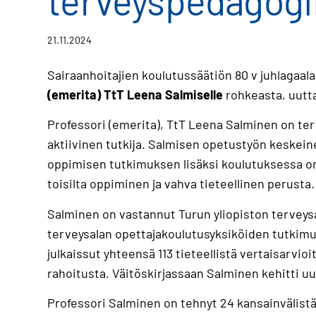
terveyspedagogii
21.11.2024
Sairaanhoitajien koulutussäätiön 80 v juhlagaal
(emerita) TtT Leena Salmiselle
rohkeasta, uutta
Professori (emerita), TtT Leena Salminen on terv
aktiivinen tutkija. Salmisen opetustyön keskein
oppimisen tutkimuksen lisäksi koulutuksessa o
toisilta oppiminen ja vahva tieteellinen perusta.
Salminen on vastannut Turun yliopiston terveys
terveysalan opettajakoulutusyksiköiden tutkimus
julkaissut yhteensä 113 tieteellistä vertaisarvio
rahoitusta. Väitöskirjassaan Salminen kehitti uu
Professori Salminen on tehnyt 24 kansainvälistä 