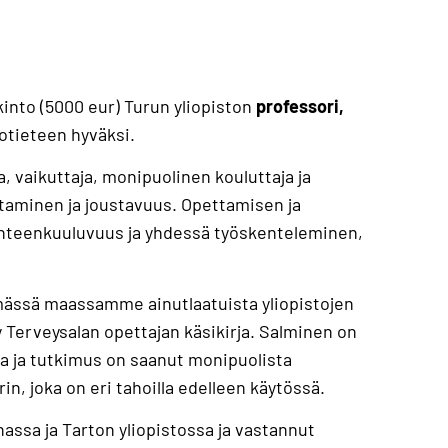
into (5000 eur) Turun yliopiston
professori,
totieteen hyväksi.
, vaikuttaja, monipuolinen kouluttaja ja
ttaminen ja joustavuus. Opettamisen ja
yhteenkuuluvuus ja yhdessä työskenteleminen,
mässä maassamme ainutlaatuista yliopistojen
 Terveysalan opettajan käsikirja. Salminen on
suja ja tutkimus on saanut monipuolista
n, joka on eri tahoilla edelleen käytössä.
assa ja Tarton yliopistossa ja vastannut