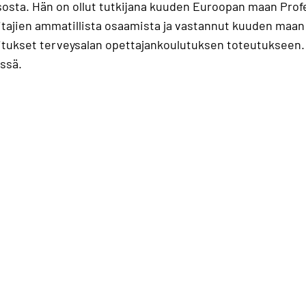
sosta. Hän on ollut tutkijana kuuden Euroopan maan Pro
oitajien ammatillista osaamista ja vastannut kuuden ma
ositukset terveysalan opettajankoulutuksen toteutuksee
ssä.