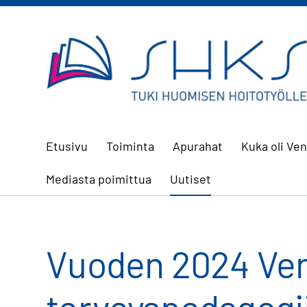
Siirry
sivun
sisältöön
Sairaanhoitajien koulutussäätiö
Etusivu
Toiminta
Apurahat
Kuka oli Ve
Mediasta poimittua
Uutiset
Vuoden 2024 Ven