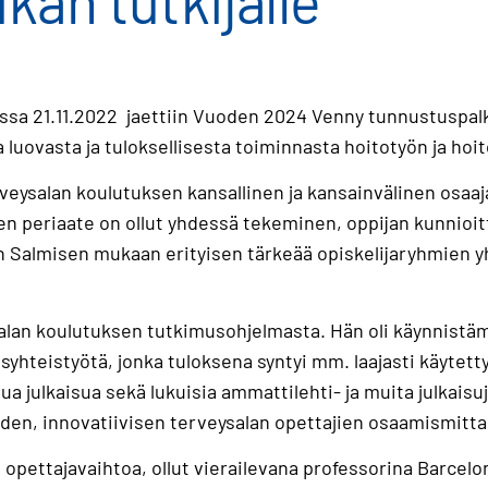
kan tutkijalle
assa 21.11.2022 jaettiin Vuoden 2024 Venny tunnustuspalk
 luovasta ja tuloksellisesta toiminnasta hoitotyön ja hoi
eysalan koulutuksen kansallinen ja kansainvälinen osaaja
en periaate on ollut yhdessä tekeminen, oppijan kunnioi
n Salmisen mukaan erityisen tärkeää opiskelijaryhmien 
alan koulutuksen tutkimusohjelmasta. Hän oli käynnistä
yhteistyötä, jonka tuloksena syntyi mm. laajasti käytetty
itua julkaisua sekä lukuisia ammattilehti- ja muita julkai
den, innovatiivisen terveysalan opettajien osaamismittari
opettajavaihtoa, ollut vierailevana professorina Barcelon