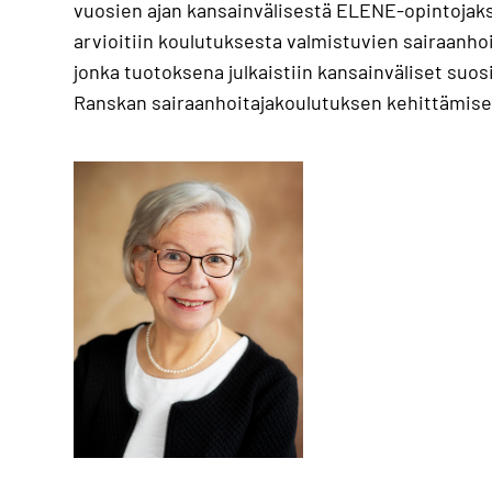
vuosien ajan kansainvälisestä ELENE-opintojak
arvioitiin koulutuksesta valmistuvien sairaanh
jonka tuotoksena julkaistiin kansainväliset su
Ranskan sairaanhoitajakoulutuksen kehittämise